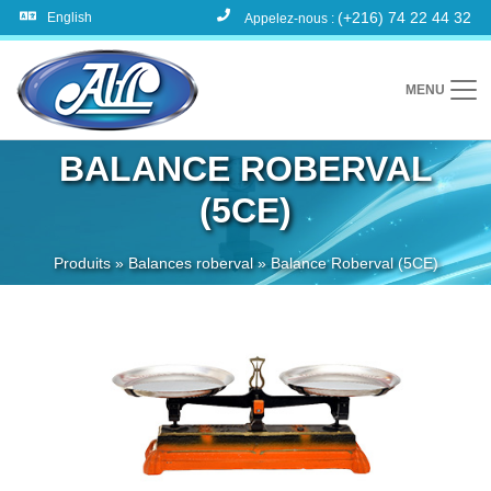
(+216) 74 22 44 32
English
Appelez-nous :
MENU
BALANCE ROBERVAL
(5CE)
Produits
»
Balances roberval
»
Balance Roberval (5CE)