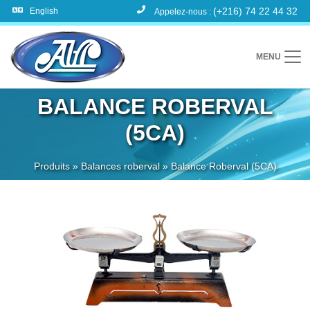
(+216) 74 22 44 32
English
Appelez-nous :
MENU
BALANCE ROBERVAL
(5CA)
Produits
»
Balances roberval
»
Balance Roberval (5CA)