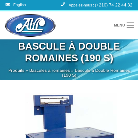
(+216) 74 22 44 32
English
Appelez-nous :
MENU
BASCULE À DOUBLE
ROMAINES (190 S)
Produits
»
Bascules à romaines
»
Bascule à Double Romaines
(190 S)