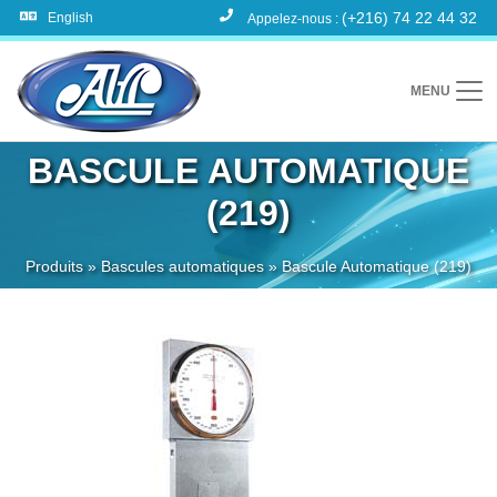
(+216) 74 22 44 32
English
Appelez-nous :
MENU
BASCULE AUTOMATIQUE
(219)
Produits
»
Bascules automatiques
»
Bascule Automatique (219)