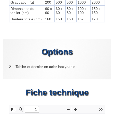
Graduation (g)
200
500
500
1000
2000
Dimensions du
60 x
60 x
80 x
100 x
150 x
tablier (cm)
60
60
80
100
150
Hauteur totale (cm)
160
160
160
167
170
Options
Tablier et dossier en acier inoxydable
Fiche technique