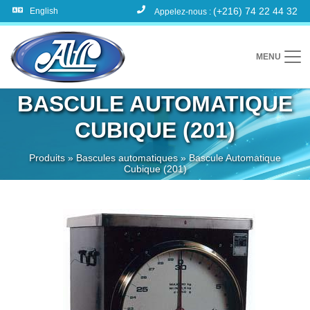
(+216) 74 22 44 32
English
Appelez-nous :
MENU
BASCULE AUTOMATIQUE
CUBIQUE (201)
Produits
»
Bascules automatiques
»
Bascule Automatique
Cubique (201)